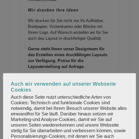
Wir drucken Ihre Ideen
Wir drucken für Sie nicht nur Ihr Aufkleber,
Briefpapier, Visitenkarten oder Blöcke mit
Ihrem Logo. Auf Wunsch erstellen wir für Sie
auch das Layout in druckfertiger Qualität.
Gerne steht Ihnen unser Designteam für
das Erstellen eines druckfähigen Layouts
zur Verfügung. Preise für die
Layouterstellung auf Anfrage.
Layouterstellung Angebot
Auch wir verwenden auf unserer Webseite
anfordern
Cookies
Auch diese Seite nutzt unterschiedliche Arten von
Cookies: Technisch und funktionale Cookies sind
Werbung, die auffällt
notwendig, damit bei Ihrem Besuch unserer Website alles
einwandfrei für Sie läuft. Darüber hinaus setzen wir
Aufkleber, auch
Sticker genannt sind nicht nur
Marketing-und Analyse-Cookies, damit wir Sie auf
als Give-away für Ihre Kunden unverzichtbar.
unseren Seiten wiedererkennen und unsere Webseite
Kennzeichnen Sie Ihre Produkte mit
stetig für Sie überarbeiten und verbessern können, sowie
individuell gestalteten Aufklebern oder
Personalisierungs-Cookies, mit denen wir Sie auch