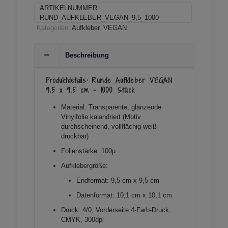
9,5
ARTIKELNUMMER:
x
RUND_AUFKLEBER_VEGAN_9,5_1000
9,5
Kategorien:
Aufkleber
,
VEGAN
cm
-
1000
Beschreibung
Stück
Menge
Produktdetails: Runde Aufkleber VEGAN
9,5 x 9,5 cm – 1000 Stück
Material: Transparente, glänzende
Vinylfolie kalandriert (Motiv
durchscheinend, vollflächig weiß
druckbar)
Folienstärke: 100µ
Aufklebergröße:
Endformat: 9,5 cm x 9,5 cm
Datenformat: 10,1 cm x 10,1 cm
Druck: 4/0, Vorderseite 4-Farb-Druck,
CMYK, 300dpi