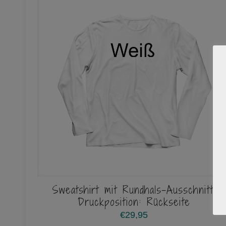
Sweatshirt mit Rundhals-Ausschnitt,
Druckposition: Rückseite
€
29,95