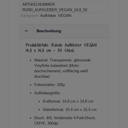
14,8
ARTIKELNUMMER:
x
RUND_AUFKLEBER_VEGAN_14,8_50
14,8
Kategorien:
Aufkleber
,
VEGAN
cm
-
50
Beschreibung
Stück
Menge
Produktdetails: Runde Aufkleber VEGAN
14,8 x 14,8 cm – 50 Stück
Material: Transparente, glänzende
Vinylfolie kalandriert (Motiv
durchscheinend, vollflächig weiß
druckbar)
Folienstärke: 100µ
Aufklebergröße:
Endformat: 14,8 cm x 14,8 cm
Datenformat: 15,4 cm x 15,4 cm
Druck: 4/0, Vorderseite 4-Farb-Druck,
CMYK, 300dpi