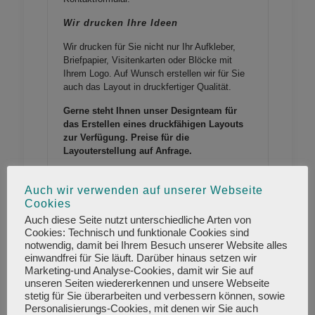
Wir drucken Ihre Ideen
Wir drucken für Sie nicht nur Ihr Aufkleber,
Briefpapier, Visitenkarten oder Blöcke mit
Ihrem Logo. Auf Wunsch erstellen wir für Sie
auch das Layout in druckfertiger Qualität.
Gerne steht Ihnen unser Designteam für
das Erstellen eines druckfähigen Layouts
zur Verfügung. Preise für die
Layouterstellung auf Anfrage.
Layouterstellung Angebot
Auch wir verwenden auf unserer Webseite
anfordern
Cookies
Auch diese Seite nutzt unterschiedliche Arten von
Cookies: Technisch und funktionale Cookies sind
Werbung, die auffällt
notwendig, damit bei Ihrem Besuch unserer Website alles
einwandfrei für Sie läuft. Darüber hinaus setzen wir
Aufkleber, auch
Sticker genannt sind nicht nur
Marketing-und Analyse-Cookies, damit wir Sie auf
als Give-away für Ihre Kunden unverzichtbar.
unseren Seiten wiedererkennen und unsere Webseite
Kennzeichnen Sie Ihre Produkte mit
stetig für Sie überarbeiten und verbessern können, sowie
individuell gestalteten Aufklebern oder
Personalisierungs-Cookies, mit denen wir Sie auch