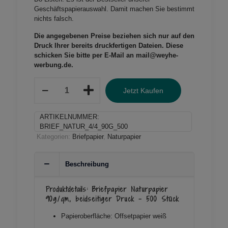
Geschäftspapierauswahl. Damit machen Sie bestimmt
nichts falsch.
Die angegebenen Preise beziehen sich nur auf den
Druck Ihrer bereits druckfertigen Dateien.
Diese
schicken Sie bitte per E-Mail an mail@weyhe-
werbung.de.
Briefpapier
Jetzt Kaufen
Naturpapier
90g/qm
beidseitiger
ARTIKELNUMMER:
Druck
BRIEF_NATUR_4/4_90G_500
-
Kategorien:
Briefpapier
,
Naturpapier
500
Stück
Menge
Beschreibung
Produktdetails: Briefpapier Naturpapier
90g/qm, beidseitiger Druck – 500 Stück
Papieroberfläche: Offsetpapier weiß