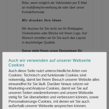
Bitte; wenn möglich als Vektordatei per E-Mail
an mail@weyhe-werbung.de oder über unser
Kontaktformular
.
Wir drucken Ihre Ideen
Wir drucken für Sie nicht nur Ihr Briefpapier,
Visitenkarten oder Blöcke mit Ihrem Logo. Auf
Wunsch erstellen wir für Sie auch das Layout
in druckfertiger Qualität.
Gerne steht Ihnen unser Designteam für
das Erstellen eines druckfähigen Layouts
zur Verfügung. Preise für die
Auch wir verwenden auf unserer Webseite
Layouterstellung auf Anfrage.
Cookies
Auch diese Seite nutzt unterschiedliche Arten von
Cookies: Technisch und funktionale Cookies sind
Layouterstellung Angebot
notwendig, damit bei Ihrem Besuch unserer Website alles
anfordern
einwandfrei für Sie läuft. Darüber hinaus setzen wir
Marketing-und Analyse-Cookies, damit wir Sie auf
unseren Seiten wiedererkennen und unsere Webseite
Hinterlassen Sie mit Ihrem Briefpapier von
stetig für Sie überarbeiten und verbessern können, sowie
Personalisierungs-Cookies, mit denen wir Sie auch
Anfang an einen guten Eindruck. Briefbögen
außerhalb unserer Webseite ansprechen können.
in Ihren Firmenfarben wirken nicht nur äußerst