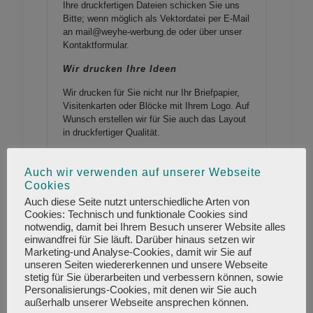
Ihre druckfertigen Dateien schicken Sie uns
Bitte; wenn möglich als Vektordatei per E-Mail
an mail@weyhe-werbung.de oder über unser
Kontaktformular
.
Wir drucken Ihre Ideen
Wir drucken für Sie nicht nur Ihr Briefpapier,
Visitenkarten oder Blöcke mit Ihrem Logo. Auf
Wunsch erstellen wir für Sie auch das Layout
in druckfertiger Qualität.
Gerne steht Ihnen unser Designteam für
das Erstellen eines druckfähigen Layouts
Auch wir verwenden auf unserer Webseite
zur Verfügung. Preise für die
Cookies
Layouterstellung auf Anfrage.
Auch diese Seite nutzt unterschiedliche Arten von
Cookies: Technisch und funktionale Cookies sind
notwendig, damit bei Ihrem Besuch unserer Website alles
Layouterstellung Angebot
einwandfrei für Sie läuft. Darüber hinaus setzen wir
anfordern
Marketing-und Analyse-Cookies, damit wir Sie auf
unseren Seiten wiedererkennen und unsere Webseite
stetig für Sie überarbeiten und verbessern können, sowie
Hinterlassen Sie mit Ihrem Briefpapier von
Personalisierungs-Cookies, mit denen wir Sie auch
Anfang an einen guten Eindruck. Briefbögen
außerhalb unserer Webseite ansprechen können.