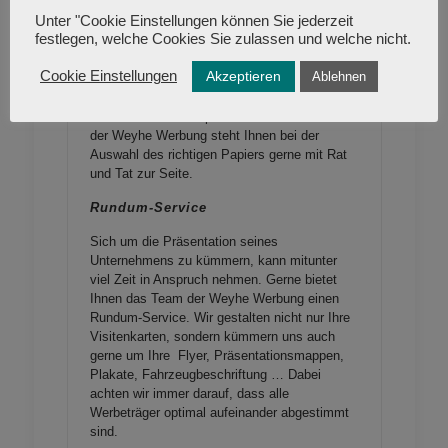
in Ihren Firmenfarben wirken nicht nur äußerst
Unter "Cookie Einstellungen können Sie jederzeit
professionell, sie sind auch für jedes
festlegen, welche Cookies Sie zulassen und welche nicht.
Unternehmen unentbehrlich. Ganz gleich ob
Rechnungen, Verträge, Lieferscheine oder
Akzeptieren
Cookie Einstellungen
Ablehnen
andere schriftliche Korrespondenz: Mit
einzigartig gestalteten Briefpapier wirken Sie
stets souverän und professionell. Das Team
der
Weyhe
Werbung steht Ihnen bei der
Auswahl des richtigen Papiers gerne mit Rat
und Tat zur Seite.
Rundum-Service
Sich um die Präsentation seines
Unternehmens zu kümmern, kann mitunter
viel Zeit in Anspruch nehmen. Gerne bietet
Ihnen das Team der
Weyhe
Werbung einen
Rundum-Service. Wir gestalten nicht nur Ihre
Visitenkarten, sondern kümmern uns auch
gerne um Ihre Flyer, Präsentationsmappen,
Plakate, Fahrzeugbeschriftung … Dabei
achten wir immer
darauf,
dass
alle
Werbeträger optimal
aufeinander
abgestimmt
sind.