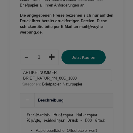
Briefpapier all Ihren Anforderungen an.
Die angegebenen Preise beziehen sich nur auf den
Druck Ihrer bereits druckfertigen Dateien.
Diese
schicken Sie bitte per E-Mail an mail@weyhe-
werbung.de.
Briefpapier
Jetzt Kaufen
Naturpapier
80g/qm
beidseitiger
ARTIKELNUMMER:
Druck
BRIEF_NATUR_4/4_80G_1000
-
Kategorien:
Briefpapier
,
Naturpapier
1000
Stück
Menge
Beschreibung
Produktdetails: Briefpapier Naturpapier
80g/qm, beidseitiger Druck – 1000 Stück
Papieroberfläche: Offsetpapier weiß