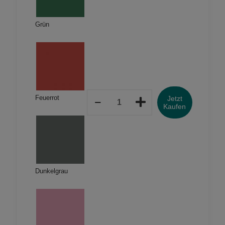
Grün
T-
Feuerrot
Jetzt
Shirt
Kaufen
mit
Rundhals-
Ausschnitt,
Druckposition:
Vorderseite
Menge
Dunkelgrau