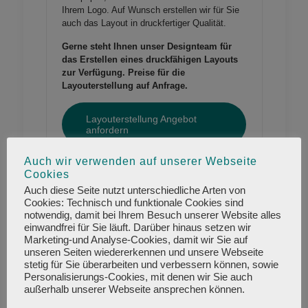
Ihrem Logo. Auf Wunsch erstellen wir für Sie
auch das Layout in druckfertiger Qualität.
Gerne steht Ihnen unser Designteam für
das Erstellen eines druckfähigen Layouts
zur Verfügung. Preise für die
Layouterstellung auf Anfrage.
Layouterstellung Angebot
anfordern
Auch wir verwenden auf unserer Webseite
Cookies
Werbung, die auffällt
Auch diese Seite nutzt unterschiedliche Arten von
Aufkleber, auch
Sticker genannt sind nicht nur
Cookies: Technisch und funktionale Cookies sind
als Give-away für Ihre Kunden unverzichtbar.
notwendig, damit bei Ihrem Besuch unserer Website alles
Kennzeichnen Sie Ihre Produkte mit
einwandfrei für Sie läuft. Darüber hinaus setzen wir
individuell gestalteten Aufklebern oder
Marketing-und Analyse-Cookies, damit wir Sie auf
unseren Seiten wiedererkennen und unsere Webseite
hinterlassen Sie auf Ihren Briefen und
stetig für Sie überarbeiten und verbessern können, sowie
Paketen eine persönliche Botschaft für Ihre
Personalisierungs-Cookies, mit denen wir Sie auch
Kunden. Auch für Ihre Außenwerbung sind
außerhalb unserer Webseite ansprechen können.
unsere Aufkleber bestens geeignet. So
überzeugen unsere quadratischen Aufkleber