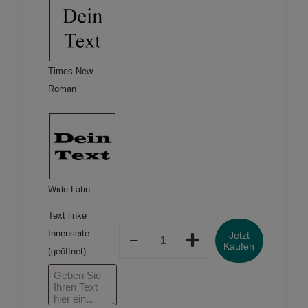
Times New
Roman
Wide Latin
Text linke
Klapp-
Innenseite
Jetzt
Visitenkarten
Kaufen
(geöffnet)
172x55
mm;
Standardpapier
matt
(100