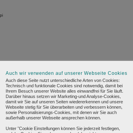
pi
 Datei
Auch wir verwenden auf unserer Webseite Cookies
Auch diese Seite nutzt unterschiedliche Arten von Cookies:
Technisch und funktionale Cookies sind notwendig, damit bei
Ihrem Besuch unserer Website alles einwandfrei für Sie läuft.
Darüber hinaus setzen wir Marketing-und Analyse-Cookies,
damit wir Sie auf unseren Seiten wiedererkennen und unsere
Webseite stetig für Sie überarbeiten und verbessern können,
sowie Personalisierungs-Cookies, mit denen wir Sie auch
xklusiv für Sie nach der Druckfreigabe.
außerhalb unserer Webseite ansprechen können.
nn möglich als Vektordatei per E-Mail an mail@weyhe-werbung.de oder 
Unter "Cookie Einstellungen können Sie jederzeit festlegen,