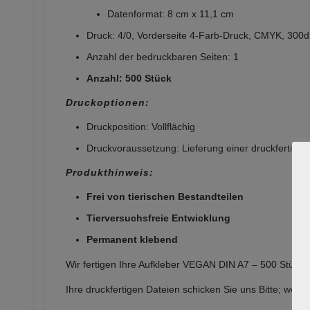
Datenformat: 8 cm x 11,1 cm
Druck: 4/0, Vorderseite 4-Farb-Druck, CMYK, 300d
Anzahl der bedruckbaren Seiten: 1
Anzahl: 500 Stück
Druckoptionen:
Druckposition: Vollflächig
Druckvoraussetzung: Lieferung einer druckfertigen
Produkthinweis:
Frei von tierischen Bestandteilen
Tierversuchsfreie Entwicklung
Permanent klebend
Wir fertigen Ihre Aufkleber VEGAN DIN A7 – 500 Stück e
Ihre druckfertigen Dateien schicken Sie uns Bitte; we