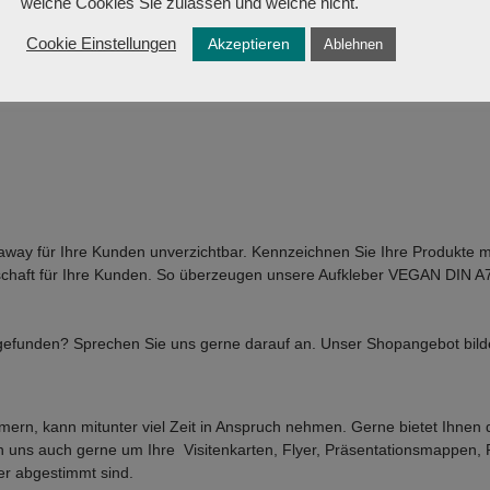
welche Cookies Sie zulassen und welche nicht.
Akzeptieren
 Visitenkarten oder Blöcke mit Ihrem Logo. Auf Wunsch erstellen wir für 
Cookie Einstellungen
Ablehnen
en eines druckfähigen Layouts zur Verfügung. Preise für die Layo
away für Ihre Kunden unverzichtbar. Kennzeichnen Sie Ihre Produkte mit
schaft für Ihre Kunden. So überzeugen unsere Aufkleber VEGAN DIN A7 –
efunden? Sprechen Sie uns gerne darauf an. Unser Shopangebot bilde
ern, kann mitunter viel Zeit in Anspruch nehmen. Gerne bietet Ihnen
rn uns auch gerne um Ihre Visitenkarten, Flyer, Präsentationsmappen,
er
abgestimmt sind.