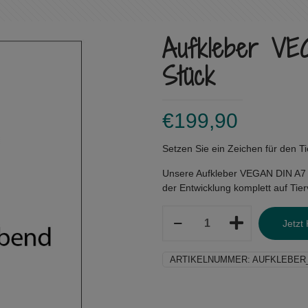
Aufkleber V
Stück
€
199,90
Setzen Sie ein Zeichen für den Ti
Unsere Aufkleber VEGAN DIN A7 si
der Entwicklung komplett auf Tier
Aufkleber
Jetzt
VEGAN
DIN
A7
ARTIKELNUMMER:
AUFKLEBER
-
500
Stück